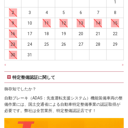
1
2
3
4
5
6
7
8
9
10
11
12
13
14
15
16
17
18
19
20
21
22
23
24
25
26
27
28
29
30
31
«
»
特定整備認証に関して
御存知でしたか？
自動ブレーキ（ADAS：先進運転支援システム）機能装備車両の整
備作業には、国土交通省による自動車特定整備事業の認証取得が
必要です。弊社は全営業所、特定整備認証店です！