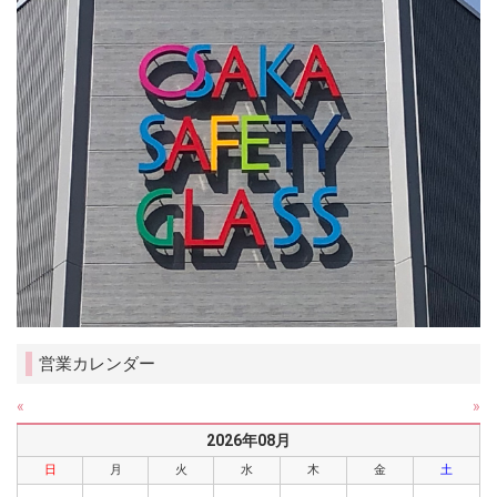
営業カレンダー
«
»
2026年08月
日
月
火
水
木
金
土